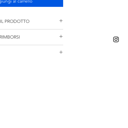
iungi al carrello
UL PRODOTTO
n aluminium and silver 925
 RIMBORSI
ere espresso.