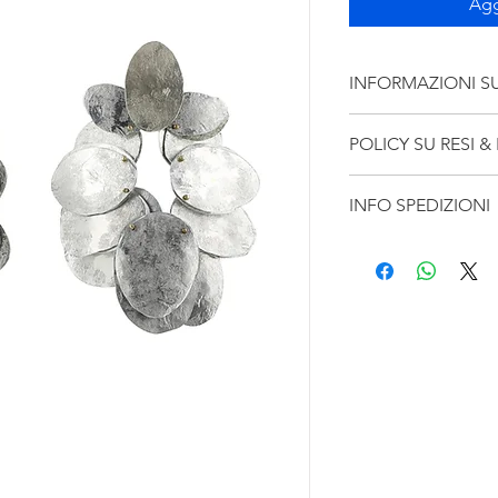
Agg
INFORMAZIONI S
Hand-made earrings i
POLICY SU RESI &
INFO SPEDIZIONI
Spedizione con corri