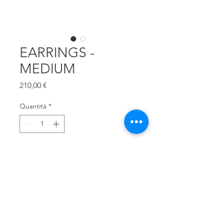
EARRINGS -
MEDIUM
Prezzo
210,00 €
Quantità
*
Aggiungi al carrello
Hand-made earrings in 
aluminium and silver 925